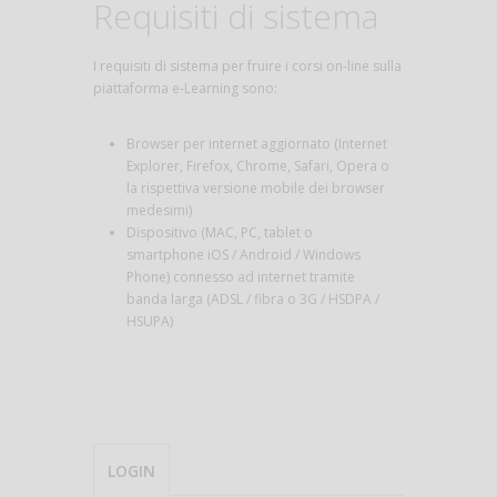
Requisiti di sistema
I requisiti di sistema per fruire i corsi on-line sulla
piattaforma e-Learning sono:
Browser per internet aggiornato (Internet
Explorer, Firefox, Chrome, Safari, Opera o
la rispettiva versione mobile dei browser
medesimi)
Dispositivo (MAC, PC, tablet o
smartphone iOS / Android / Windows
Phone) connesso ad internet tramite
banda larga (ADSL / fibra o 3G / HSDPA /
HSUPA)
LOGIN