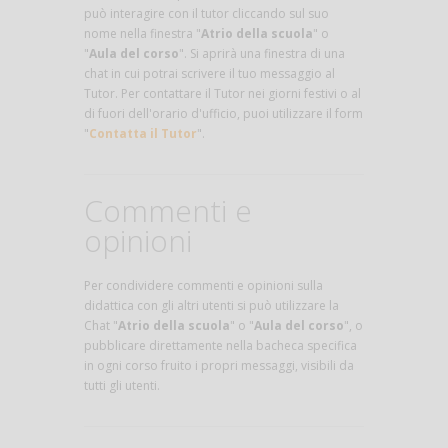
può interagire con il tutor cliccando sul suo
nome nella finestra "
Atrio della scuola
" o
"
Aula del corso
". Si aprirà una finestra di una
chat in cui potrai scrivere il tuo messaggio al
Tutor. Per contattare il Tutor nei giorni festivi o al
di fuori dell'orario d'ufficio, puoi utilizzare il form
"
Contatta il Tutor
".
Commenti e
opinioni
Per condividere commenti e opinioni sulla
didattica con gli altri utenti si può utilizzare la
Chat "
Atrio della scuola
" o "
Aula del corso
", o
pubblicare direttamente nella bacheca specifica
in ogni corso fruito i propri messaggi, visibili da
tutti gli utenti.