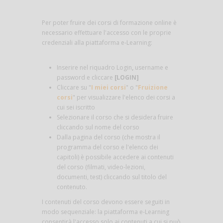
Per poter fruire dei corsi di formazione online è
necessario effettuare l'accesso con le proprie
credenziali alla piattaforma e-Learning:
Inserire nel riquadro Login
,
username e
password e cliccare
[LOGIN]
Cliccare su "
I miei corsi
" o "
Fruizione
corsi
" per visualizzare l'elenco dei corsi a
cui sei iscritto
Selezionare il corso che si desidera fruire
cliccando sul nome del corso
Dalla pagina del corso (che mostra il
programma del corso e l'elenco dei
capitoli) è possibile accedere ai contenuti
del corso (filmati, video-lezioni,
documenti, test) cliccando sul titolo del
contenuto.
I contenuti del corso devono essere seguiti in
modo sequenziale: la piattaforma e-Learning
consentirà l'accesso solo ai contenuti a cui si può