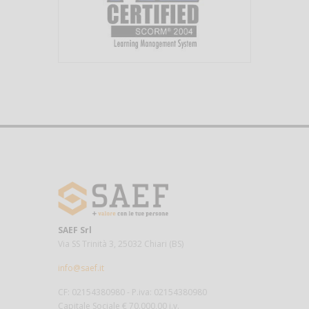
SAEF Srl
Via SS Trinità 3, 25032 Chiari (BS)
info@saef.it
CF: 02154380980 - P.iva: 02154380980
Capitale Sociale € 70.000,00 i.v.