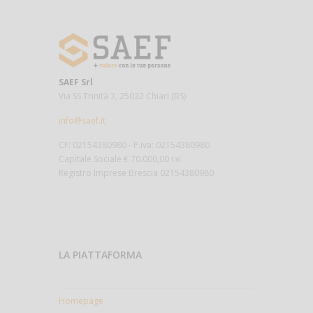
SAEF Srl
Via SS Trinità 3, 25032 Chiari (BS)
info@saef.it
CF: 02154380980 - P.iva: 02154380980
Capitale Sociale € 70.000,00 i.v.
Registro Imprese Brescia 02154380980
LA PIATTAFORMA
Homepage