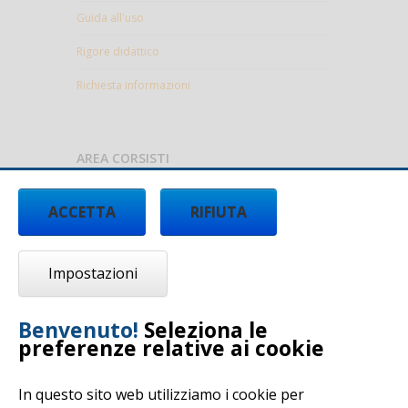
Guida all'uso
Rigore didattico
Richiesta informazioni
AREA CORSISTI
ACCETTA
RIFIUTA
Fruizione Corsi
Formazione completata
Impostazioni
Contatta il Tutor
Video Tutorial
Benvenuto!
Seleziona le
preferenze relative ai cookie
In questo sito web utilizziamo i cookie per